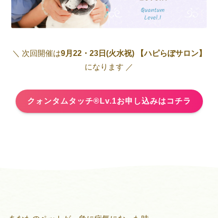
＼ 次回開催は
9月22・23日(火水祝) 【ハピらぼサロン】
になります ／
クォンタムタッチ®Lv.1お申し込みはコチラ